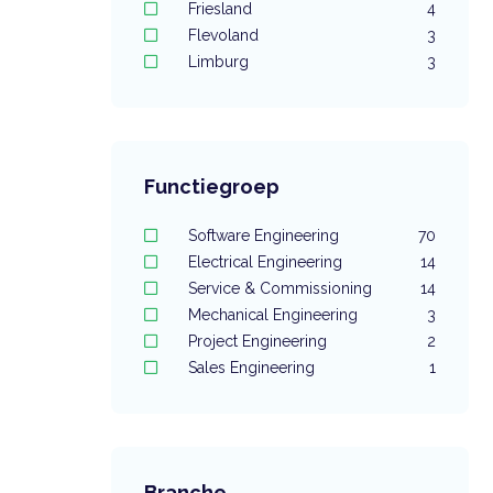
Friesland
4
Flevoland
3
Limburg
3
Functiegroep
Software Engineering
70
Electrical Engineering
14
Service & Commissioning
14
Mechanical Engineering
3
Project Engineering
2
Sales Engineering
1
Branche