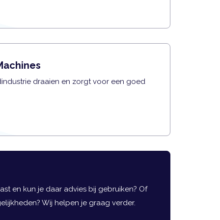
 Machines
industrie draaien en zorgt voor een goed
past en kun je daar advies bij gebruiken? Of
lijkheden? Wij helpen je graag verder.