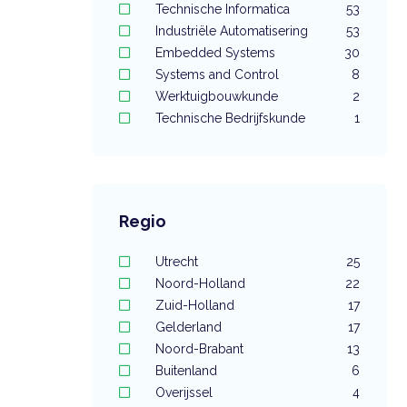
Technische Informatica
53
Industriële Automatisering
53
Embedded Systems
30
Systems and Control
8
Werktuigbouwkunde
2
Technische Bedrijfskunde
1
Regio
Utrecht
25
Noord-Holland
22
Zuid-Holland
17
Gelderland
17
Noord-Brabant
13
Buitenland
6
Overijssel
4