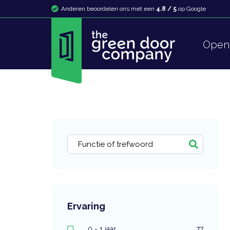
Anderen beoordelen ons met een
4.8 / 5
op Google
Open 
Ervaring
0 - 1 jaar
77