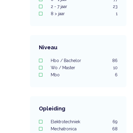
2 - 7 jaar
23
8 > jaar
1
Niveau
Hbo / Bachelor
86
Wo / Master
10
Mbo
6
Opleiding
Elektrotechniek
69
Mechatronica
68