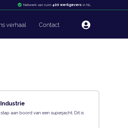
Netwerk van ruim
400 werkgevers
in NL
ns verhaal
Contact
Industrie
tap aan boord van een superjacht. Dit is