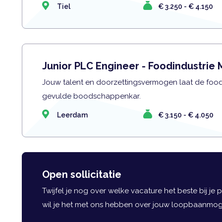
Tiel
€ 3.250 - € 4.150
Junior PLC Engineer - Foodindustrie
Jouw talent en doorzettingsvermogen laat de food
gevulde boodschappenkar.
Leerdam
€ 3.150 - € 4.050
Open sollicitatie
Twijfel je nog over welke vacature het beste bij je 
wil je het met ons hebben over jouw loopbaanmoge