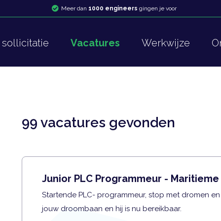
Meer dan
1000 engineers
gingen je voor
sollicitatie
Vacatures
Werkwijze
O
99 vacatures gevonden
Junior PLC Programmeur - Maritieme 
Startende PLC- programmeur, stop met dromen en s
jouw droombaan en hij is nu bereikbaar.