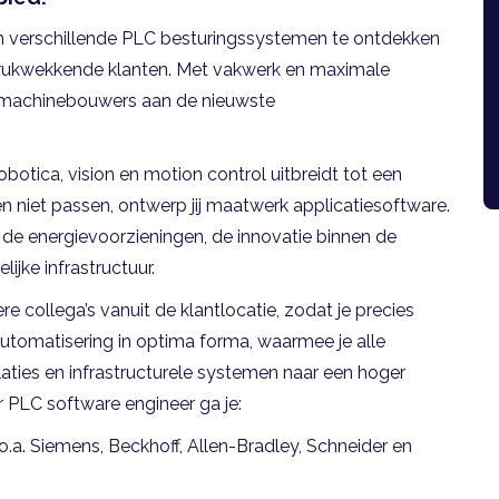
én verschillende PLC besturingssystemen te ontdekken
ndrukwekkende klanten. Met vakwerk en maximale
en machinebouwers aan de nieuwste
botica, vision en motion control uitbreidt tot een
niet passen, ontwerp jij maatwerk applicatiesoftware.
 de energievoorzieningen, de innovatie binnen de
jke infrastructuur.
e collega’s vanuit de klantlocatie, zodat je precies
utomatisering in optima forma, waarmee je alle
laties en infrastructurele systemen naar een hoger
ior PLC software engineer ga je:
a. Siemens, Beckhoff, Allen-Bradley, Schneider en