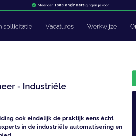
Meer dan
1000 engineers
gingen je voor
sollicitatie
Vacatures
Werkwijze
O
eer - Industriële
iding ook eindelijk de praktijk eens écht
experts in de industriële automatisering en
bied.