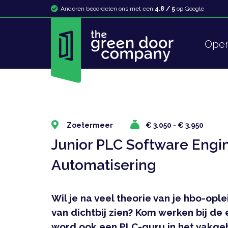
Anderen beoordelen ons met een
4.8 / 5
op Google
Open 
Zoetermeer
€ 3.050 - € 3.950
Junior PLC Software Engin
Automatisering
Wil je na veel theorie van je hbo-ople
van dichtbij zien? Kom werken bij de 
word ook een PLC-guru in het vakge