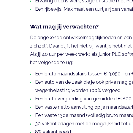
Ervaring tijdens werk, stage of studie met P
Een rijbewijs. Maximaal een uurtje rijden va
Wat mag jij verwachten?
De ongekende ontwikkelmogelijkheden en een 
zichzelf. Daar blijft het niet bij, want je hebt n
Als jij 40 uur per week werkt als junior PLC softw
het volgende terug:
Een bruto maandsalaris tussen € 3.050,- en €
Een auto van de zaak die je ook privé mag g
wegenbelasting worden 100% vergoed.
Een bruto vergoeding van gemiddeld € 800,- 
Een vaste netto aanvulling op je maandsalari
Een vaste 13de maand (volledig bruto maands
30 vakantiedagen met de mogelijkheid tot ui
8% vakantiegeld.