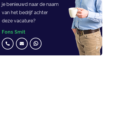
je benieuwd naar de naam
van het bedrijf achter
deze vacature?
Fons Smit