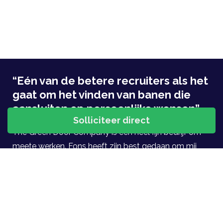
“Eén van de betere recruiters als het
gaat om het vinden van banen die
aansluiten op persoonlijke wensen”
The Green Door Company is een heel fijn bedrijf om
meete werken. Fons heeft zijn best gedaan om mij
een mooie stap te laten maken in mijn carrière.
Gedurende mijn baanregelmatig contact gehad en tot
op heden blijven we elkaar af en toe bellen. Een van
de betere recruiters als het gaat om het vinden van
banen die aansluiten op persoonlijke wensen.