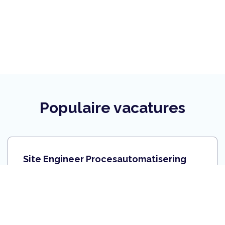
Populaire vacatures
Site Engineer Procesautomatisering
Heeft het rauwe kantje van de olie- en
gassector jou altijd al aangetrokken? Dan val je
met deze vacature voor site engineer in de
procesautomatisering met je neus in de boter.